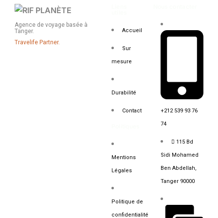
Liens
Nous contacter
utiles
Agence de voyage basée à
Accueil
Tanger.
Travelife Partner.
Sur
mesure
Durabilité
+212 539 93 76
Contact
74
Politiques
115 Bd
Sidi Mohamed
Mentions
Ben Abdellah,
Légales
Tanger 90000
Politique de
confidentialité